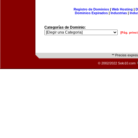
Registro de Dominios
|
Web Hosting
|
D
Dominios Expirados
|
Industrias
|
Indu
Categorías de Dominio:
[Pág. princi
** Precios expre
© 2002/2022 Solo10.com