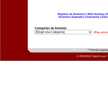
Registro de Dominios
|
Web Hosting
|
D
Dominios Expirados
|
Industrias
|
Indu
Categorías de Dominio:
[Pág. princi
** Precios expre
© 2002/2022 Solo10.com