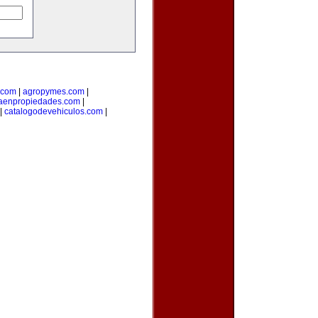
.com
|
agropymes.com
|
taenpropiedades.com
|
|
catalogodevehiculos.com
|