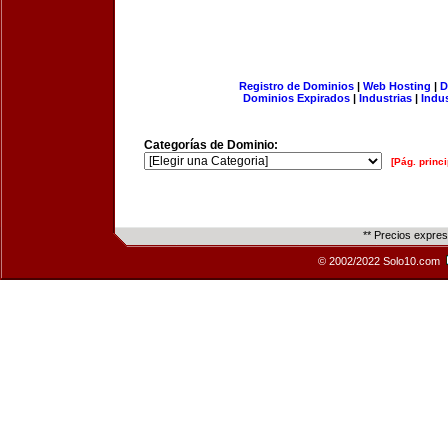
Registro de Dominios
|
Web Hosting
|
D
Dominios Expirados
|
Industrias
|
Indu
Categorías de Dominio:
[Pág. princi
** Precios expre
© 2002/2022 Solo10.com