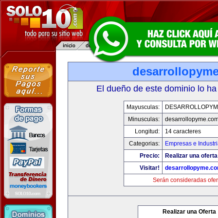
desarrollopym
El dueño de este dominio lo ha
Mayusculas:
DESARROLLOPYM
Minusculas:
desarrollopyme.co
Longitud:
14 caracteres
Categorias:
Empresas e Industr
Precio:
Realizar una oferta
Visitar!
desarrollopyme.c
Serán consideradas ofer
Realizar una Oferta