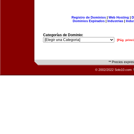
Registro de Dominios
|
Web Hosting
|
D
Dominios Expirados
|
Industrias
|
Indu
Categorías de Dominio:
[Pág. princi
** Precios expre
© 2002/2022 Solo10.com