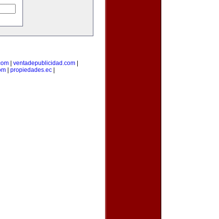
com
|
ventadepublicidad.com
|
om
|
propiedades.ec
|