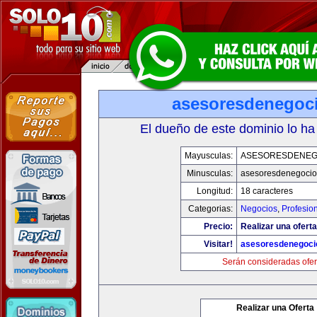
asesoresdenegoc
El dueño de este dominio lo ha
Mayusculas:
ASESORESDENEG
Minusculas:
asesoresdenegocio
Longitud:
18 caracteres
Categorias:
Negocios
,
Profesio
Precio:
Realizar una oferta
Visitar!
asesoresdenegoci
Serán consideradas ofer
Realizar una Oferta