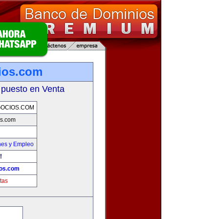
ios.com
 puesto en Venta
OCIOS.COM
s.com
nes y Empleo
!
os.com
tas