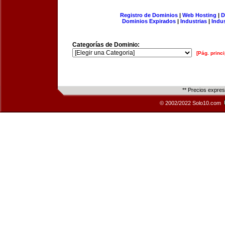
Registro de Dominios
|
Web Hosting
|
D
Dominios Expirados
|
Industrias
|
Indu
Categorías de Dominio:
[Pág. princi
** Precios expre
© 2002/2022 Solo10.com