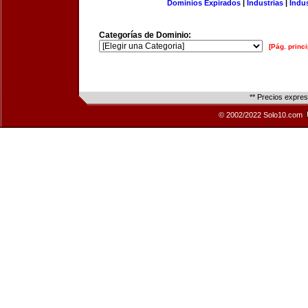
Dominios Expirados
|
Industrias
|
Indu
Categorías de Dominio:
[Pág. princi
** Precios expre
© 2002/2022 Solo10.com