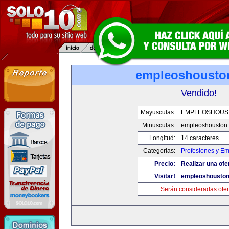
empleoshousto
Vendido!
Mayusculas:
EMPLEOSHOUS
Minusculas:
empleoshouston
Longitud:
14 caracteres
Categorias:
Profesiones y E
Precio:
Realizar una ofe
Visitar!
empleoshousto
Serán consideradas ofer