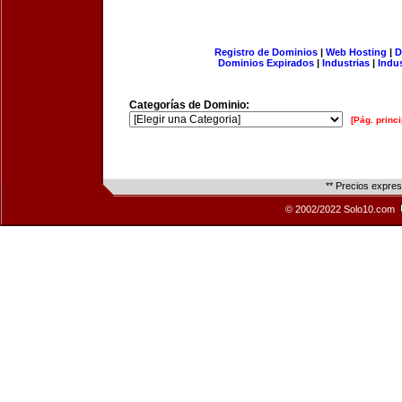
Registro de Dominios
|
Web Hosting
|
D
Dominios Expirados
|
Industrias
|
Indu
Categorías de Dominio:
[Pág. princi
** Precios expre
© 2002/2022 Solo10.com