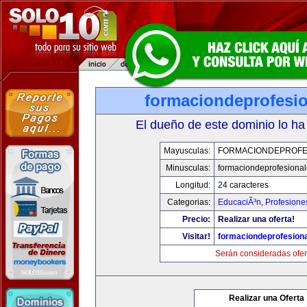
formaciondeprofesi
El dueño de este dominio lo ha
Mayusculas:
FORMACIONDEPROFE
Minusculas:
formaciondeprofesiona
Longitud:
24 caracteres
Categorias:
EducaciÃ³n
,
Profesione
Precio:
Realizar una oferta!
Visitar!
formaciondeprofesion
Serán consideradas ofer
Realizar una Oferta