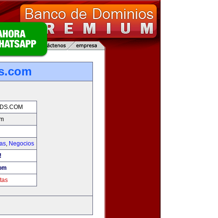
ds.com
NDS.COM
om
ias
,
Negocios
!
com
tas