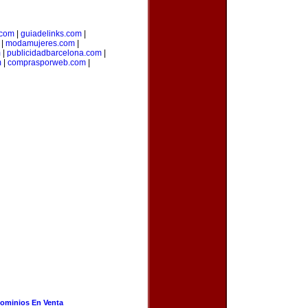
.com
|
guiadelinks.com
|
|
modamujeres.com
|
m
|
publicidadbarcelona.com
|
m
|
comprasporweb.com
|
ominios En Venta