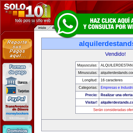
alquilerdestan
Vendido!
Mayusculas:
ALQUILERDESTA
Minusculas:
alquilerdestands.c
Longitud:
16 caracteres
Categorias:
Empresas e Industr
Precio:
Realizar una oferta
Visitar!
alquilerdestands.
Serán consideradas ofer