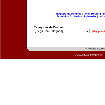
Registro de Dominios
|
Web Hosting
|
D
Dominios Expirados
|
Industrias
|
Indu
Categorías de Dominio:
[Pág. princi
** Precios expre
© 2002/2022 Solo10.com