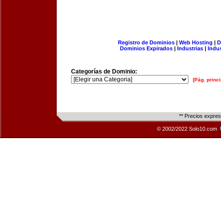
Registro de Dominios
|
Web Hosting
|
D
Dominios Expirados
|
Industrias
|
Indu
Categorías de Dominio:
[Pág. princi
** Precios expre
© 2002/2022 Solo10.com