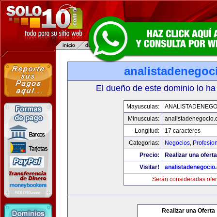
analistadenegoc
El dueño de este dominio lo ha
Mayusculas:
ANALISTADENEGO
Minusculas:
analistadenegocio
Longitud:
17 caracteres
Categorias:
Negocios
,
Profesio
Precio:
Realizar una oferta
Visitar!
analistadenegocio
Serán consideradas ofer
Realizar una Oferta