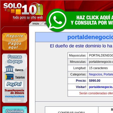
portaldenegoci
El dueño de este dominio lo ha
Mayusculas:
PORTALDENEG
Minusculas:
portaldenegocio
Longitud:
15 caracteres
Categorias:
Negocios
,
Portal
Precio:
$990.00
Visitar!
portaldenegocio
Serán consideradas ofer
R