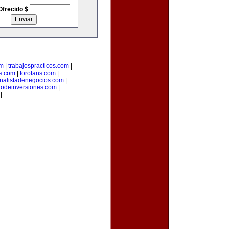
Ofrecido $
om
|
trabajospracticos.com
|
s.com
|
forofans.com
|
nalistadenegocios.com
|
rodeinversiones.com
|
|