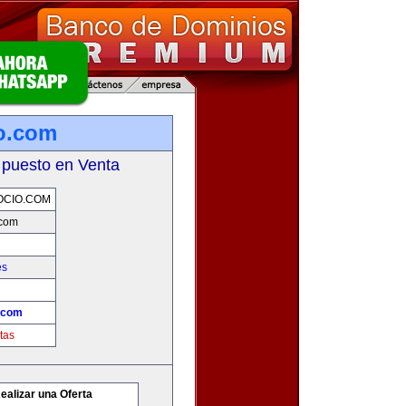
o.com
 puesto en Venta
OCIO.COM
.com
es
.com
tas
ealizar una Oferta