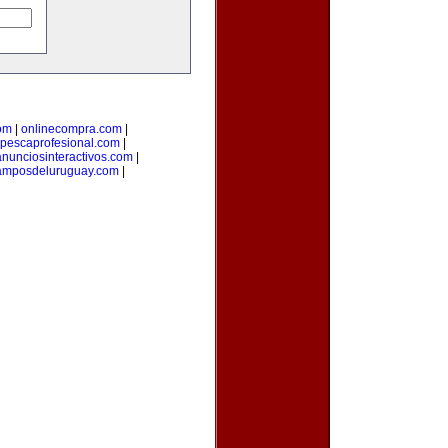
om
|
onlinecompra.com
|
pescaprofesional.com
|
anunciosinteractivos.com
|
amposdeluruguay.com
|