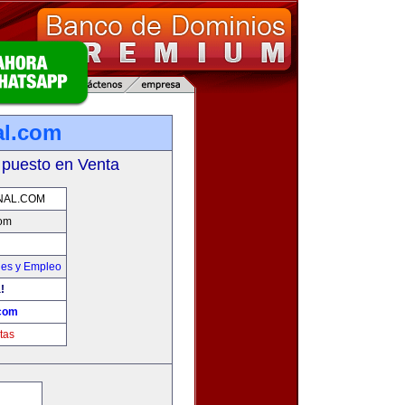
al.com
 puesto en Venta
NAL.COM
com
nes y Empleo
!
.com
tas