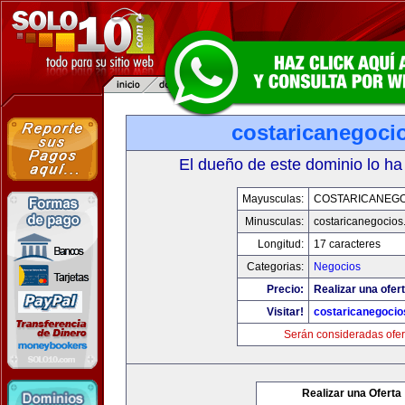
costaricanegoci
El dueño de este dominio lo ha
Mayusculas:
COSTARICANEG
Minusculas:
costaricanegocios
Longitud:
17 caracteres
Categorias:
Negocios
Precio:
Realizar una ofert
Visitar!
costaricanegoci
Serán consideradas ofer
Realizar una Oferta