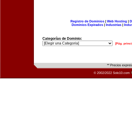
Registro de Dominios
|
Web Hosting
|
D
Dominios Expirados
|
Industrias
|
Indu
Categorías de Dominio:
[Pág. princi
** Precios expre
© 2002/2022 Solo10.com