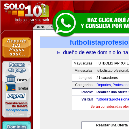
futbolistaprofesi
El dueño de este dominio lo ha
Mayusculas:
FUTBOLISTAPROFE
Minusculas:
futbolistaprofesiona
Longitud:
21 caracteres
Categorias:
Deportes
,
Profesion
Precio:
Realizar una oferta!
Visitar!
futbolistaprofesion
Serán consideradas ofer
Realizar una Oferta