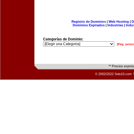
Registro de Dominios
|
Web Hosting
|
D
Dominios Expirados
|
Industrias
|
Indu
Categorías de Dominio:
[Pág. princi
** Precios expre
© 2002/2022 Solo10.com