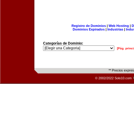
Registro de Dominios
|
Web Hosting
|
D
Dominios Expirados
|
Industrias
|
Indu
Categorías de Dominio:
[Pág. princi
** Precios expre
© 2002/2022 Solo10.com