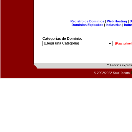
Registro de Dominios
|
Web Hosting
|
D
Dominios Expirados
|
Industrias
|
Indu
Categorías de Dominio:
[Pág. princi
** Precios expre
© 2002/2022 Solo10.com