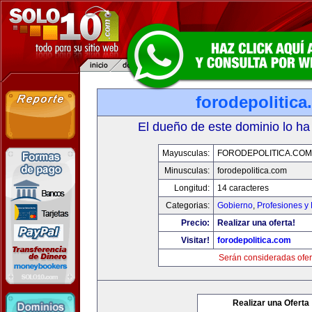
forodepolitic
El dueño de este dominio lo ha
Mayusculas:
FORODEPOLITICA.COM
Minusculas:
forodepolitica.com
Longitud:
14 caracteres
Categorias:
Gobierno
,
Profesiones y
Precio:
Realizar una oferta!
Visitar!
forodepolitica.com
Serán consideradas ofer
Realizar una Oferta