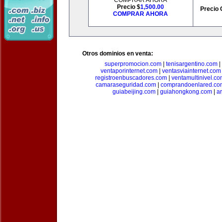
COMPRAR AHORA
Precio $
1,500.00
Precio 
COMPRAR AHORA
Otros dominios en venta:
superpromocion.com
|
tenisargentino.com
|
ventaporinternet.com
|
ventasviainternet.com
registroenbuscadores.com
|
ventamultinivel.c
camaraseguridad.com
|
comprandoenlared.co
guiabeijing.com
|
guiahongkong.com
|
a