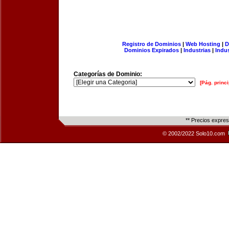
Registro de Dominios
|
Web Hosting
|
D
Dominios Expirados
|
Industrias
|
Indu
Categorías de Dominio:
[Pág. princi
** Precios expre
© 2002/2022 Solo10.com