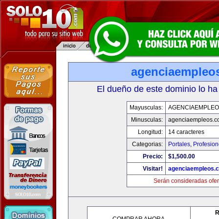
agenciaempleo
El dueño de este dominio lo ha
Mayusculas:
AGENCIAEMPLEO
Minusculas:
agenciaempleos.c
Longitud:
14 caracteres
Categorias:
Portales
,
Profesio
Precio:
$1,500.00
Visitar!
agenciaempleos.
Serán consideradas ofer
R