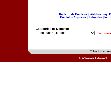
Registro de Dominios
|
Web Hosting
|
D
Dominios Expirados
|
Industrias
|
Indu
Categorías de Dominio:
[Pág. princi
** Precios expre
© 2002/2022 Solo10.com