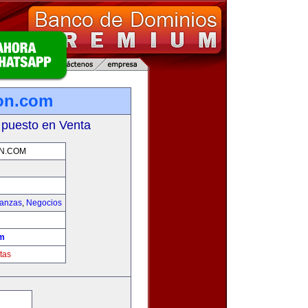
on.com
 puesto en Venta
N.COM
nanzas
,
Negocios
om
tas