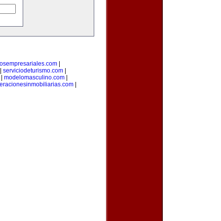
rosempresariales.com
|
|
serviciodeturismo.com
|
|
modelomasculino.com
|
eracionesinmobiliarias.com
|