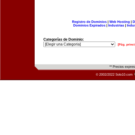
Registro de Dominios
|
Web Hosting
|
D
Dominios Expirados
|
Industrias
|
Indu
Categorías de Dominio:
[Pág. princi
** Precios expre
© 2002/2022 Solo10.com