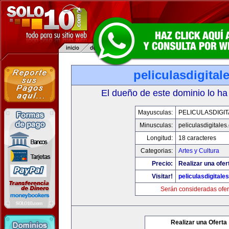
peliculasdigital
El dueño de este dominio lo ha
Mayusculas:
PELICULASDIGI
Minusculas:
peliculasdigitales
Longitud:
18 caracteres
Categorias:
Artes y Cultura
Precio:
Realizar una ofer
Visitar!
peliculasdigitale
Serán consideradas ofer
Realizar una Oferta