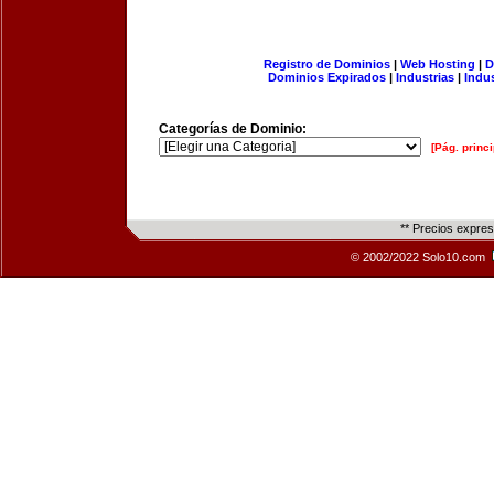
Registro de Dominios
|
Web Hosting
|
D
Dominios Expirados
|
Industrias
|
Indu
Categorías de Dominio:
[Pág. princi
** Precios expre
© 2002/2022 Solo10.com