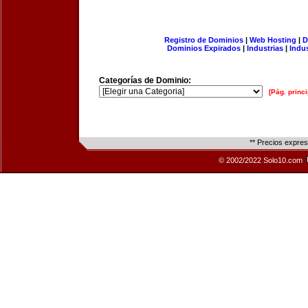
Registro de Dominios
|
Web Hosting
|
D
Dominios Expirados
|
Industrias
|
Indu
Categorías de Dominio:
[Pág. princi
** Precios expre
© 2002/2022 Solo10.com