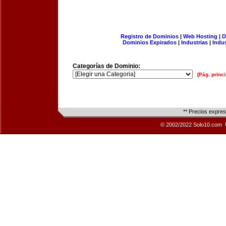
Registro de Dominios
|
Web Hosting
|
D
Dominios Expirados
|
Industrias
|
Indu
Categorías de Dominio:
[Pág. princi
** Precios expre
© 2002/2022 Solo10.com