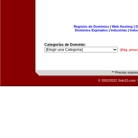
Registro de Dominios
|
Web Hosting
|
D
Dominios Expirados
|
Industrias
|
Indu
Categorías de Dominio:
[Pág. princi
** Precios expre
© 2002/2022 Solo10.com