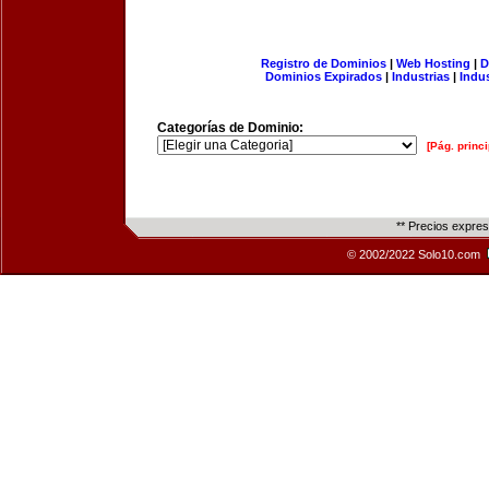
Registro de Dominios
|
Web Hosting
|
D
Dominios Expirados
|
Industrias
|
Indu
Categorías de Dominio:
[Pág. princi
** Precios expre
© 2002/2022 Solo10.com