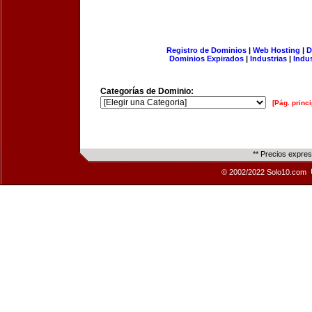
Registro de Dominios
|
Web Hosting
|
D
Dominios Expirados
|
Industrias
|
Indu
Categorías de Dominio:
[Pág. princi
** Precios expre
© 2002/2022 Solo10.com