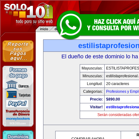
estilistaprofesio
El dueño de este dominio lo ha
Mayusculas:
ESTILISTAPROFE
Minusculas:
estilistaprofesiona
Longitud:
20 caracteres
Categorias:
Profesiones y Emp
Precio:
$890.00
Visitar!
estilistaprofesion
Serán consideradas ofer
R