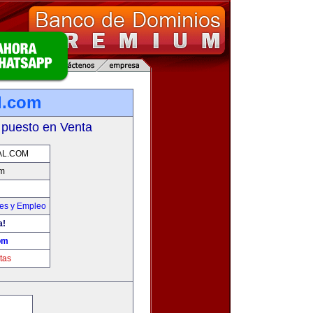
l.com
 puesto en Venta
AL.COM
om
nes y Empleo
a!
om
tas