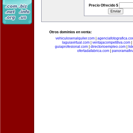
Precio Ofrecido $
Otros dominios en venta:
vehiculosenalquiler.com
|
agenciafotografica.c
laguiavirtual.com
|
ventajacompetitiva.com
|
guiaprofesional.com
|
directorioempleo.com
|
li
ofertadafabrica.com
|
panoramafin