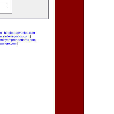
om
|
hotelparaeventos.com
|
areadenegocios.com
|
deresyemprendedores.com
|
anciero.com
|