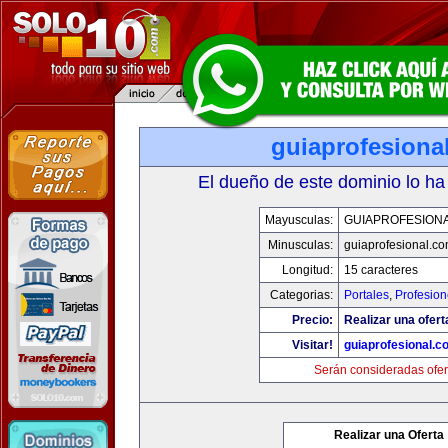
guiaprofesiona
El dueño de este dominio lo ha
Mayusculas:
GUIAPROFESION
Minusculas:
guiaprofesional.c
Longitud:
15 caracteres
Categorias:
Portales
,
Profesio
Precio:
Realizar una ofert
Visitar!
guiaprofesional.c
Serán consideradas ofer
Realizar una Oferta