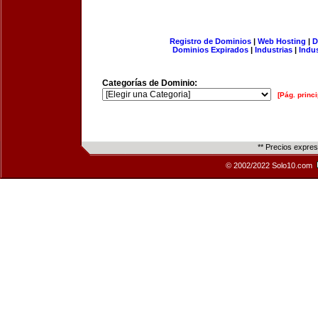
Registro de Dominios
|
Web Hosting
|
D
Dominios Expirados
|
Industrias
|
Indu
Categorías de Dominio:
[Pág. princi
** Precios expre
© 2002/2022 Solo10.com