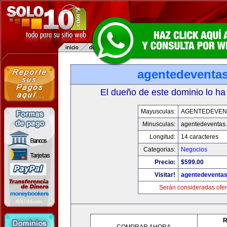
agentedeventa
El dueño de este dominio lo ha
Mayusculas:
AGENTEDEVEN
Minusculas:
agentedeventas
Longitud:
14 caracteres
Categorias:
Negocios
Precio:
$599.00
Visitar!
agentedeventa
Serán consideradas ofer
R