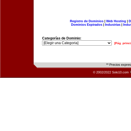
Registro de Dominios
|
Web Hosting
|
D
Dominios Expirados
|
Industrias
|
Indu
Categorías de Dominio:
[Pág. princi
** Precios expre
© 2002/2022 Solo10.com