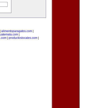
|
alimentoparagatos.com
|
uatemala.com
|
s.com
|
productoslocales.com
|