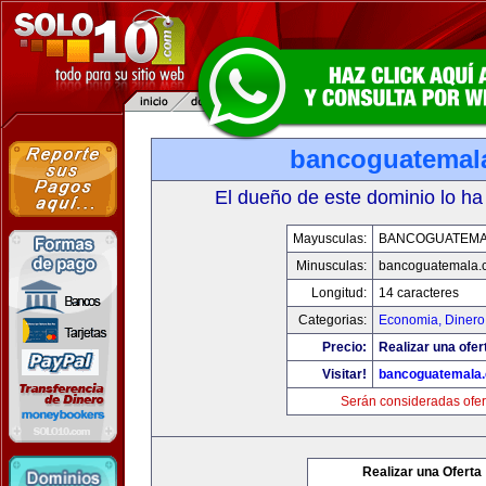
bancoguatemal
El dueño de este dominio lo ha
Mayusculas:
BANCOGUATEMA
Minusculas:
bancoguatemala.
Longitud:
14 caracteres
Categorias:
Economia, Dinero
Precio:
Realizar una ofer
Visitar!
bancoguatemala
Serán consideradas ofer
Realizar una Oferta