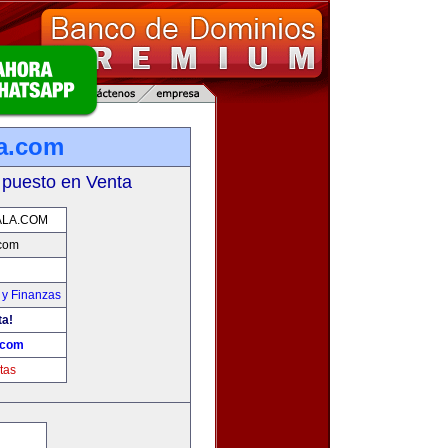
a.com
 puesto en Venta
LA.COM
com
 y Finanzas
ta!
.com
tas