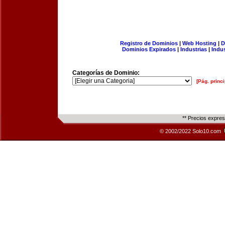
Registro de Dominios
|
Web Hosting
|
D
Dominios Expirados
|
Industrias
|
Indu
Categorías de Dominio:
[Pág. princi
** Precios expre
© 2002/2022 Solo10.com