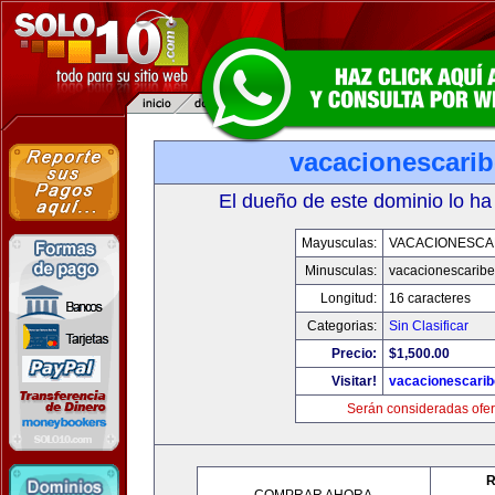
vacacionescari
El dueño de este dominio lo ha
Mayusculas:
VACACIONESCA
Minusculas:
vacacionescarib
Longitud:
16 caracteres
Categorias:
Sin Clasificar
Precio:
$1,500.00
Visitar!
vacacionescari
Serán consideradas ofer
R