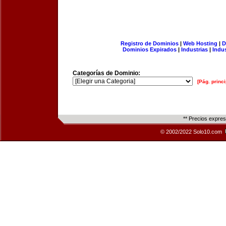
Registro de Dominios
|
Web Hosting
|
D
Dominios Expirados
|
Industrias
|
Indu
Categorías de Dominio:
[Pág. princi
** Precios expre
© 2002/2022 Solo10.com