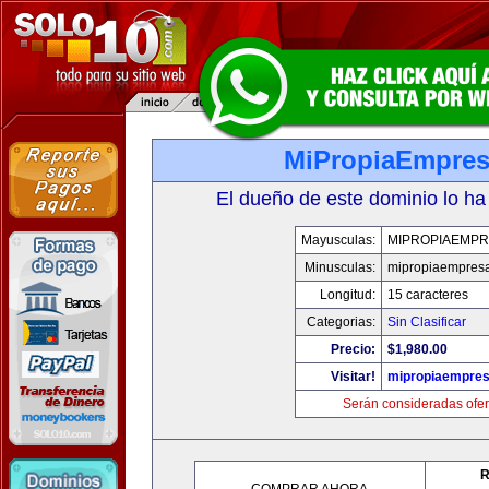
MiPropiaEmpre
El dueño de este dominio lo ha
Mayusculas:
MIPROPIAEMPR
Minusculas:
mipropiaempres
Longitud:
15 caracteres
Categorias:
Sin Clasificar
Precio:
$1,980.00
Visitar!
mipropiaempre
Serán consideradas ofer
R