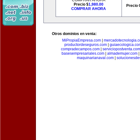
COMPRAR AHORA
Precio $
1,980.00
Precio 
COMPRAR AHORA
Otros dominios en venta:
MiPropiaEmpresa.com
|
mercadotecnologia.
productordeseguros.com
|
guiaecologica.co
compradecampos.com
|
serviciopostventa.co
basesempresariales.com
|
almademujer.com
maquinarianaval.com
|
solucionesde