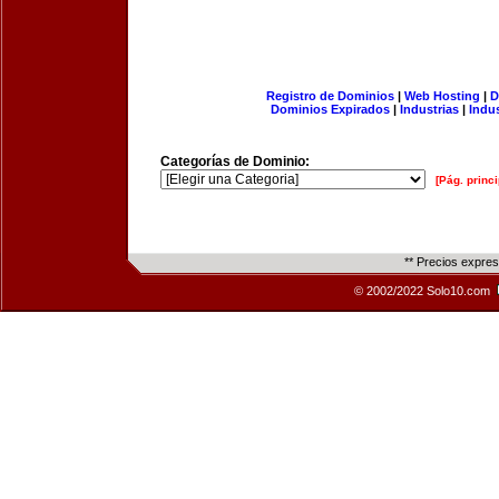
Registro de Dominios
|
Web Hosting
|
D
Dominios Expirados
|
Industrias
|
Indu
Categorías de Dominio:
[Pág. princi
** Precios expre
© 2002/2022 Solo10.com