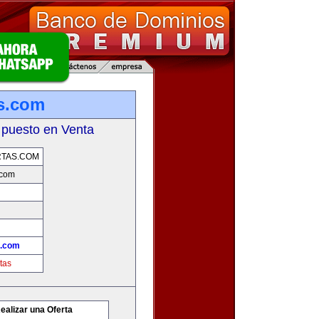
s.com
 puesto en Venta
TAS.COM
.com
s.com
tas
ealizar una Oferta