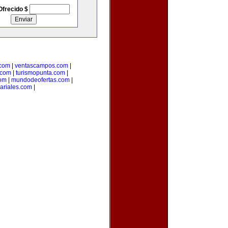
Ofrecido $
.com
|
ventascampos.com
|
.com
|
turismopunta.com
|
com
|
mundodeofertas.com
|
ariales.com
|