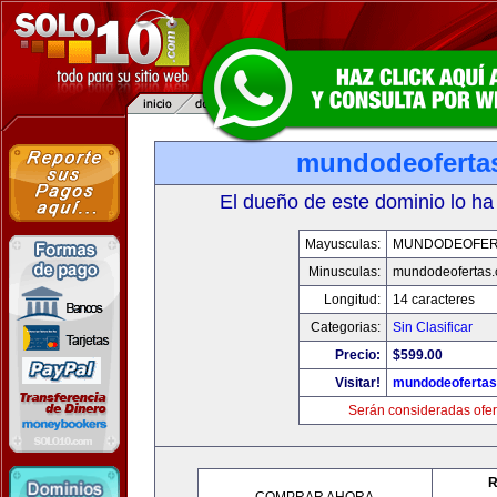
mundodeoferta
El dueño de este dominio lo ha
Mayusculas:
MUNDODEOFER
Minusculas:
mundodeofertas
Longitud:
14 caracteres
Categorias:
Sin Clasificar
Precio:
$599.00
Visitar!
mundodeoferta
Serán consideradas ofer
R