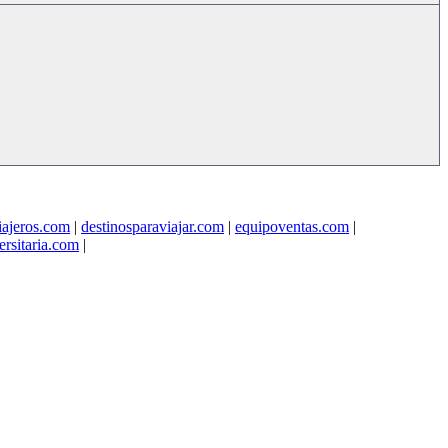
viajeros.com
|
destinosparaviajar.com
|
equipoventas.com
|
rsitaria.com
|