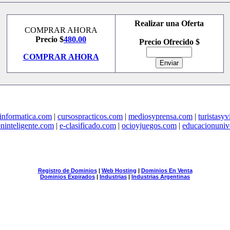
Realizar una Oferta
COMPRAR AHORA
Precio $
480.00
Precio Ofrecido $
COMPRAR AHORA
informatica.com
|
cursospracticos.com
|
mediosyprensa.com
|
turistasy
ninteligente.com
|
e-clasificado.com
|
ocioyjuegos.com
|
educacionunive
Registro de Dominios
|
Web Hosting
|
Dominios En Venta
Dominios Expirados
|
Industrias
|
Industrias Argentinas