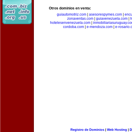
Otros dominios en venta:
guiautomotriz.com
|
asesorespymes.com
|
encu
zonaventas.com
|
guiavenezuela.com
|
h
hotelesenvenezuela.com
|
inmobiliariasuruguay.c
cordoba.com
|
e-mendoza.com
|
e-rosario
Registro de Dominios
|
Web Hosting
|
D