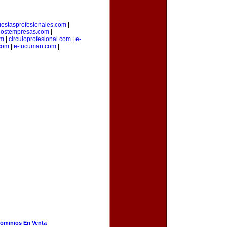
estasprofesionales.com
|
ostempresas.com
|
om
|
circuloprofesional.com
|
e-
.com
|
e-tucuman.com
|
ominios En Venta