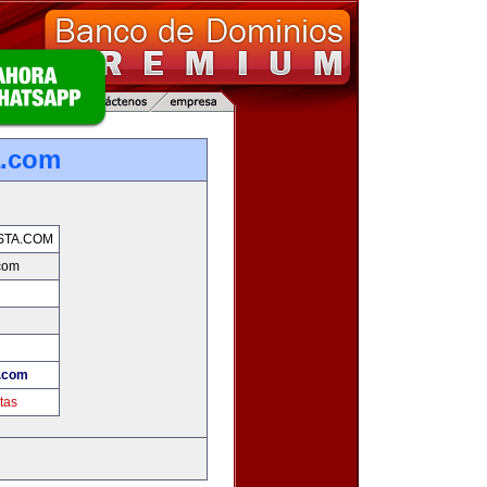
a.com
STA.COM
.com
a.com
tas