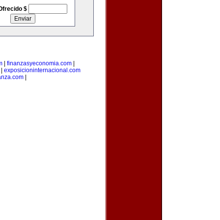
Ofrecido $
m
|
finanzasyeconomia.com
|
|
exposicioninternacional.com
anza.com
|