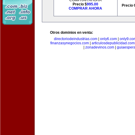
COMPRAR AHORA
Precio $
995.00
Precio 
COMPRAR AHORA
Otros dominios en venta:
directoriodeindustrias.com
|
only6.com
|
only9.co
finanzasynegocios.com
|
articulosdepublicidad.com
|
zonadevinos.com
|
guiaesper