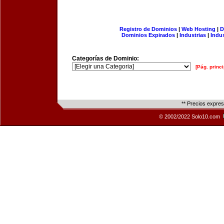
Registro de Dominios
|
Web Hosting
|
D
Dominios Expirados
|
Industrias
|
Indu
Categorías de Dominio:
[Pág. princi
** Precios expre
© 2002/2022 Solo10.com