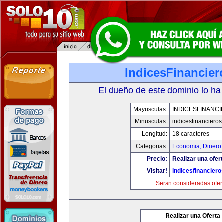
IndicesFinancie
El dueño de este dominio lo ha
Mayusculas:
INDICESFINANC
Minusculas:
indicesfinanciero
Longitud:
18 caracteres
Categorias:
Economia, Dinero
Precio:
Realizar una ofer
Visitar!
indicesfinancier
Serán consideradas ofer
Realizar una Oferta