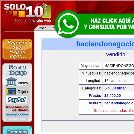
haciendonegoci
Vendido!
Mayusculas:
HACIENDONEGO
Minusculas:
haciendonegocio
Longitud:
16 caracteres
Categorias:
Sin Clasificar
Precio:
$2,400.00
Visitar!
haciendonegocio
Serán consideradas ofer