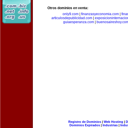
Otros dominios en venta:
only9.com
|
finanzasyeconomia.com
|
fin
articulosdepublicidad.com
|
exposicioninternacio
guiaesperanza.com
|
buenosaireshoy.co
Registro de Dominios
|
Web Hosting
|
D
Dominios Expirados
|
Industrias
|
Indu