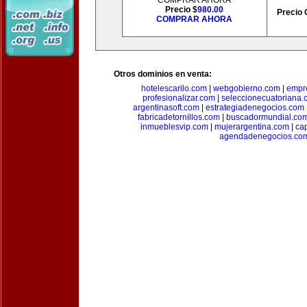
COMPRAR AHORA
Precio $
980.00
Precio 
COMPRAR AHORA
Otros dominios en venta:
hotelescarilo.com
|
webgobierno.com
|
empr
profesionalizar.com
|
seleccionecuatoriana.
argentinasoft.com
|
estrategiadenegocios.com
fabricadetornillos.com
|
buscadormundial.co
inmueblesvip.com
|
mujerargentina.com
|
ca
agendadenegocios.co