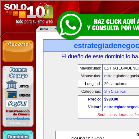
estrategiadenego
El dueño de este dominio lo ha
Mayusculas:
ESTRATEGIADENE
Minusculas:
estrategiadenegoci
Longitud:
20 caracteres
Categorias:
Sin Clasificar
Precio:
$980.00
Visitar!
estrategiadenegoc
Serán consideradas ofer
R