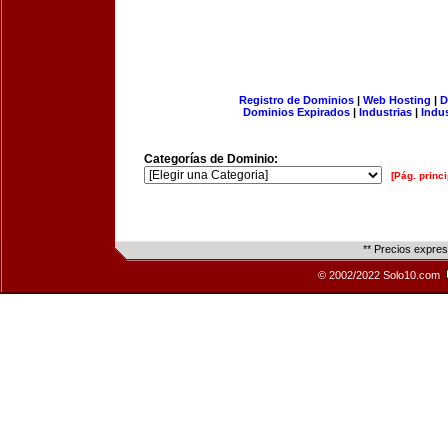
Registro de Dominios
|
Web Hosting
|
D
Dominios Expirados
|
Industrias
|
Indu
Categorías de Dominio:
[Pág. princi
** Precios expre
© 2002/2022 Solo10.com