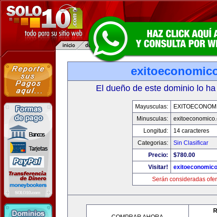
exitoeconomic
El dueño de este dominio lo ha
Mayusculas:
EXITOECONOM
Minusculas:
exitoeconomico
Longitud:
14 caracteres
Categorias:
Sin Clasificar
Precio:
$780.00
Visitar!
exitoeconomic
Serán consideradas ofer
R