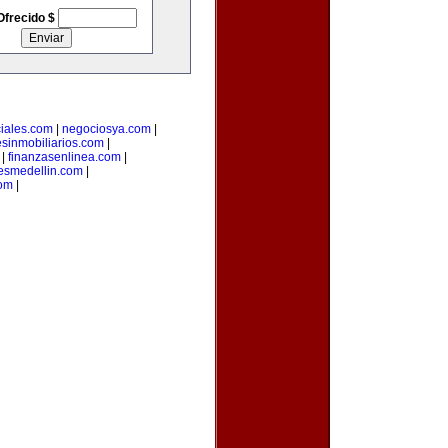
Ofrecido $
iales.com
|
negociosya.com
|
esinmobiliarios.com
|
|
finanzasenlinea.com
|
esmedellin.com
|
com
|