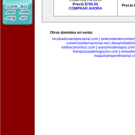
COMPRAR AHORA
Precio $
780.00
Precio 
COMPRAR AHORA
Otros dominios en venta:
incubadoraempresarial.com
|
antecedentescomerc
comerciointernacional.net
|
desarrollador
exitoeconomico.com
|
asesoresdeviajes.com
franquiciasdenegocios.com
|
inmuebl
maquinariaprofesional.