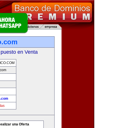
o.com
 puesto en Venta
ICO.COM
.com
o.com
tas
ealizar una Oferta