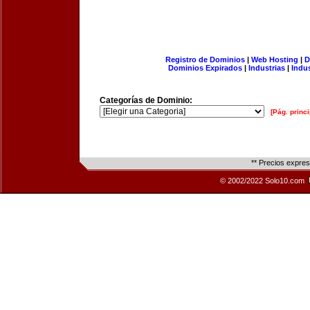
Registro de Dominios
|
Web Hosting
|
D
Dominios Expirados
|
Industrias
|
Indu
Categorías de Dominio:
[Pág. princi
** Precios expre
© 2002/2022 Solo10.com