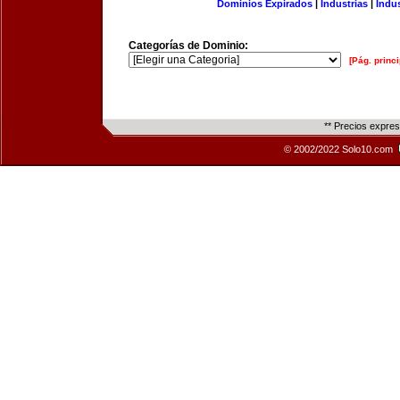
Dominios Expirados
|
Industrias
|
Indu
Categorías de Dominio:
[Pág. princi
** Precios expre
© 2002/2022 Solo10.com