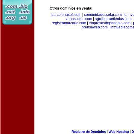
Otros dominios en venta:
barcelonasoft.com
|
comunidadescolar.com
|
e-inv
zonasocios.com
|
agroherramientas.com
registromarcario.com
|
empresasdepanama.com
|
prensaweb.com
|
inmueblecome
Registro de Dominios
|
Web Hosting
|
D