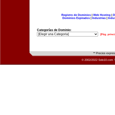
Registro de Dominios
|
Web Hosting
|
D
Dominios Expirados
|
Industrias
|
Indu
Categorías de Dominio:
[Pág. princi
** Precios expre
© 2002/2022 Solo10.com