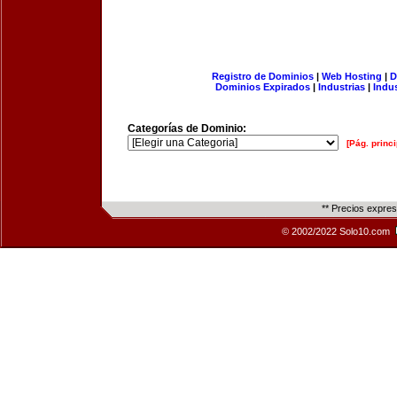
Registro de Dominios
|
Web Hosting
|
D
Dominios Expirados
|
Industrias
|
Indu
Categorías de Dominio:
[Pág. princi
** Precios expre
© 2002/2022 Solo10.com