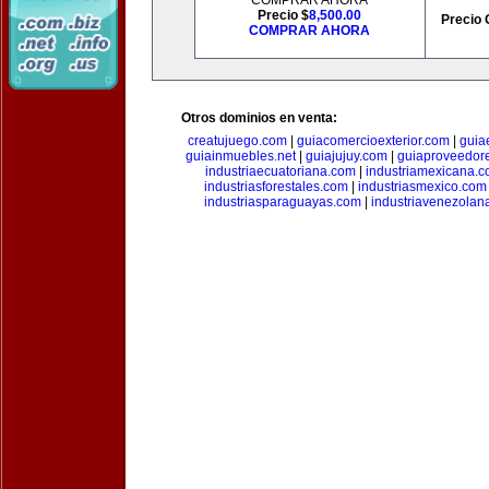
COMPRAR AHORA
Precio $
8,500.00
Precio 
COMPRAR AHORA
Otros dominios en venta:
creatujuego.com
|
guiacomercioexterior.com
|
guiae
guiainmuebles.net
|
guiajujuy.com
|
guiaproveedor
industriaecuatoriana.com
|
industriamexicana.
industriasforestales.com
|
industriasmexico.com
industriasparaguayas.com
|
industriavenezolan