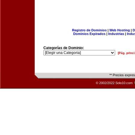
Registro de Dominios
|
Web Hosting
|
D
Dominios Expirados
|
Industrias
|
Indu
Categorías de Dominio:
[Pág. princi
** Precios expre
© 2002/2022 Solo10.com