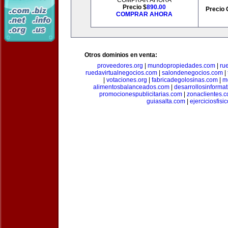
COMPRAR AHORA
Precio $
890.00
Precio 
COMPRAR AHORA
Otros dominios en venta:
proveedores.org
|
mundopropiedades.com
|
ru
ruedavirtualnegocios.com
|
salondenegocios.com
|
|
votaciones.org
|
fabricadegolosinas.com
|
m
alimentosbalanceados.com
|
desarrollosinforma
promocionespublicitarias.com
|
zonaclientes.
guiasalta.com
|
ejerciciosfisi