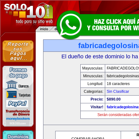
fabricadegolosi
El dueño de este dominio lo ha
Mayusculas:
FABRICADEGOLO
Minusculas:
fabricadegolosina
Longitud:
18 caracteres
Categorias:
Sin Clasificar
Precio:
$890.00
Visitar!
fabricadegolosin
Serán consideradas ofer
R