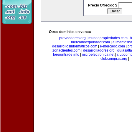
Precio Ofrecido $
Otros dominios en venta:
proveedores.org
|
mundopropiedades.com
|
f
mercadoexportador.com
|
alimentosb
desarrollosinformaticos.com
|
e-mercado.com
|
pr
zonaclientes.com
|
desarrolladores.org
|
guiasalt
foreigntrade.info
|
microelectronica.net
|
clubcom
clubcompras.org
|