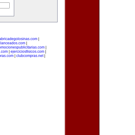
abricadegolosinas.com
|
alanceados.com
|
omocionespublicitarias.com
|
a.com
|
ejerciciosfisicos.com
|
pras.com
|
clubcompras.net
|