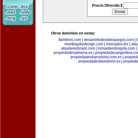
Precio Ofrecido $
Otros dominios en venta:
fiambres.com
|
desarrollodevideojuegos.com
|
meetingsbydesign.com
|
mercados.biz
|
alq
alquileresbrasil.com
|
inmueblesbogota.com
|
propiedadesalmeria.es
|
propiedadesargentina.c
propiedadesbarcelona.com.es
|
propied
propiedadesbenidorm.es
|
propieda