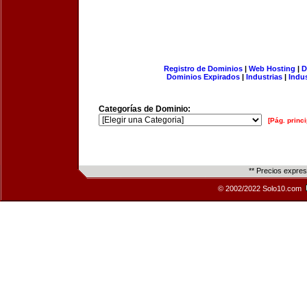
Registro de Dominios
|
Web Hosting
|
D
Dominios Expirados
|
Industrias
|
Indu
Categorías de Dominio:
[Pág. princi
** Precios expre
© 2002/2022 Solo10.com